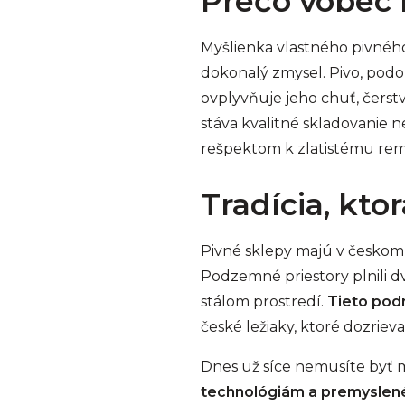
Prečo vôbec r
Myšlienka vlastného pivného
dokonalý zmysel. Pivo, podob
ovplyvňuje jeho chuť, čerstv
stáva kvalitné skladovanie
rešpektom k zlatistému rem
Tradícia, kt
Pivné sklepy majú v českom 
Podzemné priestory plnili d
stálom prostredí.
Tieto podm
české ležiaky, ktoré dozrieva
Dnes už síce nemusíte byť m
technológiám a premyslen