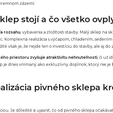
firemnom zázemí.
klep stojí a čo všetko ovp
ľa rozsahu
, vybavenia a zložitosti stavby. Malý sklep na s
síc. Komplexná realizácia s výčapom, chladením, sedením
ité však je, že nejde len o investíciu do stavby, ale aj do z
ého priestoru zvyšuje atraktivitu nehnuteľnosti
, či už
 je dnes vnímaný ako exkluzívny doplnok, ktorý nie je b
alizácia pivného sklepa kr
iou. Je dôležité si ujasniť, čo od pivného sklepa očakáv