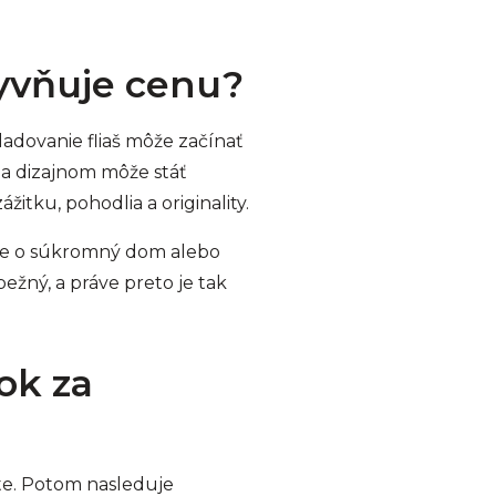
lyvňuje cenu?
kladovanie fliaš môže začínať
 a dizajnom môže stáť
ážitku, pohodlia a originality.
 ide o súkromný dom alebo
ežný, a práve preto je tak
ok za
ate. Potom nasleduje