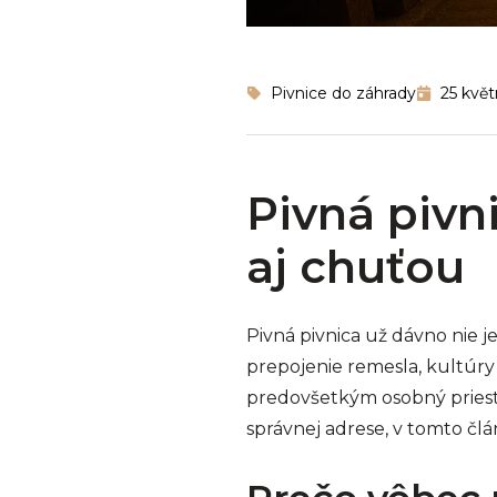
Pivnice do záhrady
25 květ
Pivná pivn
aj chuťou
Pivná pivnica už dávno nie 
prepojenie remesla, kultúry 
predovšetkým osobný priestor
správnej adrese, v tomto člá