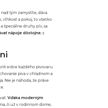
 nad tým zamyslíte, dáva
, vlhkosť a pokoj, to všetko
 a špeciálne druhy pív, sa
ávať nápoje dôstojne
, s
ni
ili srdce každého pivovaru.
uchovanie piva v chladnom a
. Nie je náhoda, že práve
te.
vať.
Vďaka moderným
ma, či už v rodinnom dome,