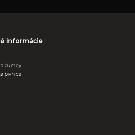
né informácie
ka žumpy
a pivnice