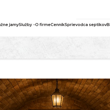
žne jamy
Služby
O firme
Cenník
Sprievodca septikov
B