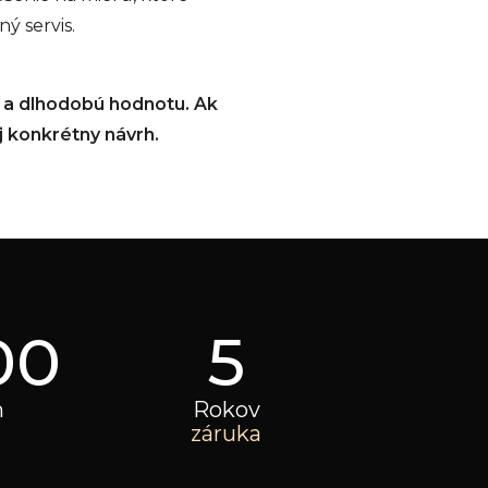
ý servis.
iu a dlhodobú hodnotu. Ak
j konkrétny návrh.
00
5
h
Rokov
záruka