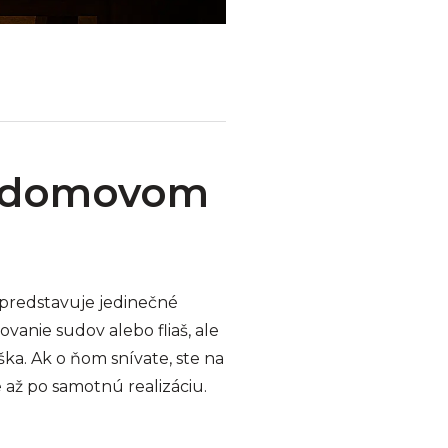
im domovom
 predstavuje jedinečné
vanie sudov alebo fliaš, ale
ka. Ak o ňom snívate, ste na
e až po samotnú realizáciu.