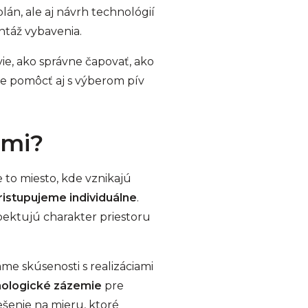
lán, ale aj návrh technológií
ntáž vybavenia.
zvie, ako správne čapovať, ako
že pomôcť aj s výberom pív
ami?
e to miesto, kde vznikajú
ristupujeme individuálne
.
pektujú charakter priestoru
e skúsenosti s realizáciami
hnologické zázemie
pre
ešenie na mieru, ktoré