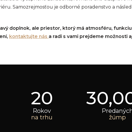
iéru. Samozrejmosťou je odborné poradenstvo a následn
ímavý doplnok, ale priestor, ktorý má atmosféru, funkc
ení,
kontaktujte nás
a radi s vami prejdeme možnosti a
20
30,0
Rokov
Predanýc
na trhu
žúmp