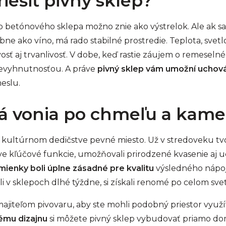
iešiť pivný sklep?
 betónového sklepa možno znie ako výstrelok. Ale ak sa
ne ako víno, má rado stabilné prostredie. Teplota, svetlo
osť aj trvanlivosť. V dobe, keď rastie záujem o remeselné
 nevyhnutnosťou. A práve
pivný sklep vám umožní uchov
eslu.
orá vonia po chmeľu a kame
kultúrnom dedičstve pevné miesto. Už v stredoveku tvor
ve kľúčové funkcie, umožňovali prirodzené kvasenie aj 
ienky boli úplne zásadné pre kvalitu
výsledného nápoja
li v sklepoch dlhé týždne, si získali renomé po celom sve
ajiteľom pivovaru, aby ste mohli podobný priestor využí
ému dizajnu
si môžete pivný sklep vybudovať priamo do