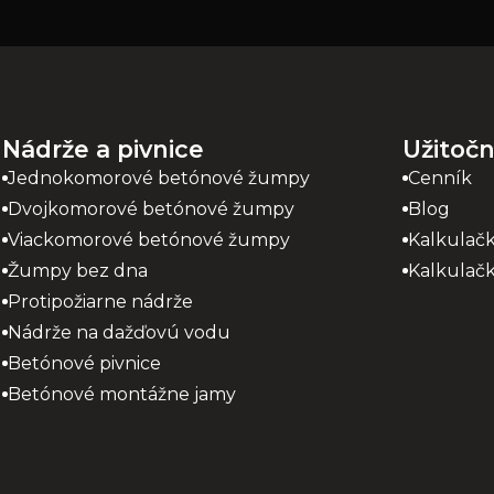
Nádrže a pivnice
Užitoč
Jednokomorové betónové žumpy
Cenník
Dvojkomorové betónové žumpy
Blog
Viackomorové betónové žumpy
Kalkulač
Žumpy bez dna
Kalkulačk
Protipožiarne nádrže
Nádrže na dažďovú vodu
Betónové pivnice
Betónové montážne jamy