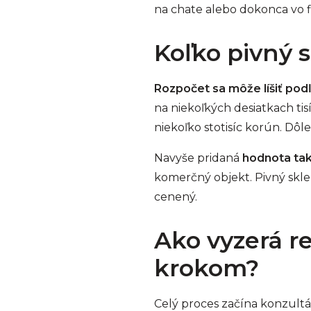
na chate alebo dokonca vo 
Koľko pivný s
Rozpočet sa môže líšiť pod
na niekoľkých desiatkach ti
niekoľko stotisíc korún. Dôlež
Navyše pridaná
hodnota tak
komerčný objekt. Pivný sklep
cenený.
Ako vyzerá re
krokom?
Celý proces začína konzultác