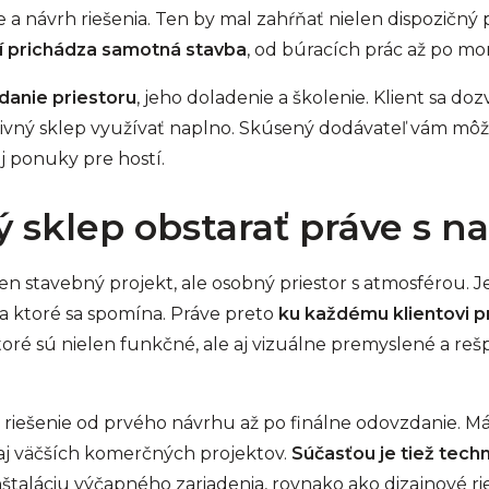
 a návrh riešenia. Ten by mal zahŕňať nielen dispozičný p
í prichádza samotná stavba
, od búracích prác až po mo
danie priestoru
, jeho doladenie a školenie. Klient sa do
o pivný sklep využívať naplno. Skúsený dodávateľ vám mô
j ponuky pre hostí.
ý sklep obstarať práve s n
len stavebný projekt, ale osobný priestor s atmosférou. J
 na ktoré sa spomína. Práve preto
ku každému klientovi p
oré sú nielen funkčné, ale aj vizuálne premyslené a reš
ešenie od prvého návrhu až po finálne odovzdanie. Mám
j väčších komerčných projektov.
Súčasťou je tiež tec
nštaláciu výčapného zariadenia, rovnako ako dizajnové ri