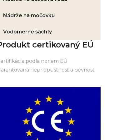
Nádrže na močovku
Vodomerné šachty
Produkt certikovaný EÚ
ertifikácia podľa noriem EÚ
arantovaná nepriepustnosť a pevnosť