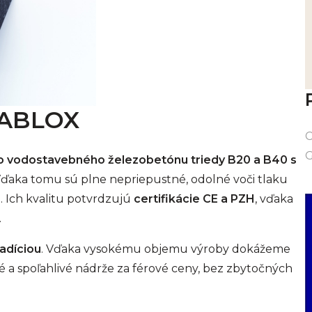
PABLOX
C
G
ho vodostavebného železobetónu triedy B20 a B40 s
Vďaka tomu sú plne nepriepustné, odolné voči tlaku
 Ich kvalitu potvrdzujú
certifikácie CE a PZH
, vďaka
.
adíciou
. Vďaka vysokému objemu výroby dokážeme
a spoľahlivé nádrže za férové ceny, bez zbytočných