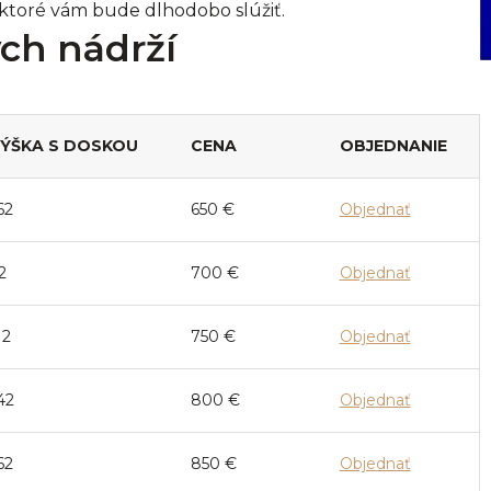
, ktoré vám bude dlhodobo slúžiť.
ch nádrží
ÝŠKA S DOSKOU
CENA
OBJEDNANIE
62
650
€
Objednať
2
700
€
Objednať
12
750
€
Objednať
42
800
€
Objednať
62
850
€
Objednať