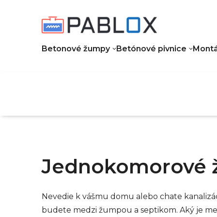
Betonové žumpy
Betónové pivnice
Montá
Jednokomorové 
Nevedie k vášmu domu alebo chate kanalizác
budete medzi žumpou a septikom. Aký je medz