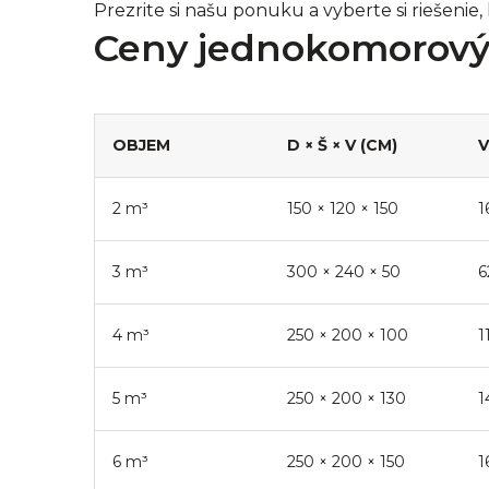
Prezrite si našu ponuku a vyberte si riešenie
Ceny jednokomorový
OBJEM
D × Š × V (CM)
V
2 m³
150
×
120
×
150
1
3 m³
300
×
240
×
50
6
4 m³
250
×
200
×
100
1
5 m³
250
×
200
×
130
1
6 m³
250
×
200
×
150
1