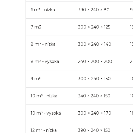
6 m³ - nízka
390
×
240
×
80
9
7 m3
300
×
240
×
125
1
8 m³ - nízka
300
×
240
×
140
1
8 m³ - vysoká
240
×
200
×
200
2
9 m³
300
×
240
×
150
1
10 m³ - nízka
340
×
240
×
150
1
10 m³ - vysoká
300
×
240
×
170
1
12 m³ - nízka
390
×
240
×
150
1