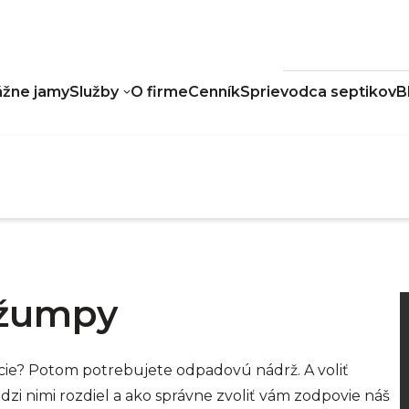
žne jamy
Služby
O firme
Cenník
Sprievodca septikov
B
žumpy
ie? Potom potrebujete odpadovú nádrž. A voliť
i nimi rozdiel a ako správne zvoliť vám zodpovie náš