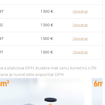
87
1 300
€
Objednať
12
1 300
€
Objednať
87
1 500
€
Objednať
17
1 500
€
Objednať
ma a platcovia DPH, budete mať cenu konečnú s 0%
cene je nutné ešte pripočítať DPH.