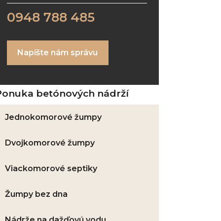
0948 788 485
Napíšte nám správu
Ponuka betónových nádrží
Jednokomorové žumpy
Dvojkomorové žumpy
Viackomorové septiky
Žumpy bez dna
Nádrže na dažďovú vodu