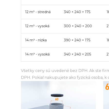
12 m³ - stredná
340
×
240
×
175
1
12 m³ - vysoká
300
×
240
×
200
2
14 m³ - nízka
390
×
240
×
175
1
14 m³ - vysoká
340
×
240
×
205
2
Všetky ceny sú uvedené bez DPH. Ak ste fir
DPH. Pokiaľ nakupujete ako fyzická osoba, k 