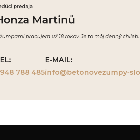
edúci predaja
Honza Martinů
 žumpami pracujem už 18 rokov. Je to môj denný chlieb.
EL:
E-MAIL:
948 788 485
info@betonovezumpy-slo