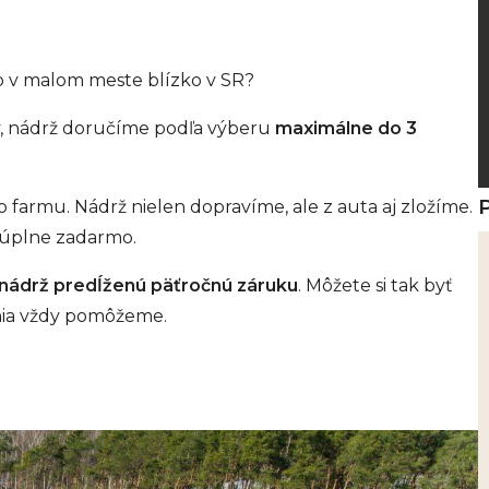
bo v malom meste blízko v SR?
ky, nádrž doručíme podľa výberu
maximálne do 3
farmu. Nádrž nielen dopravíme, ale z auta aj zložíme.
 úplne zadarmo.
nádrž predĺženú päťročnú záruku
. Môžete si tak byť
ania vždy pomôžeme.