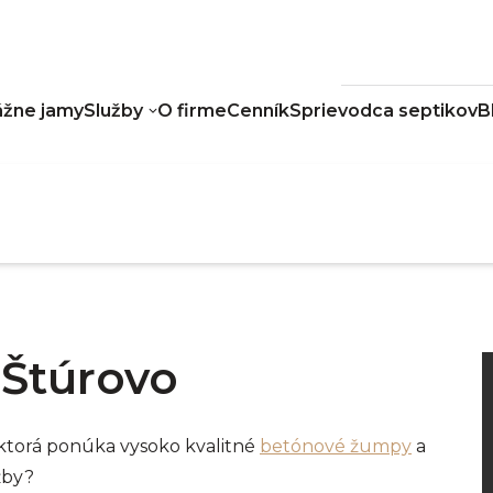
žne jamy
Služby
O firme
Cenník
Sprievodca septikov
B
Štúrovo
, ktorá ponúka vysoko kvalitné
betónové žumpy
a
žby?