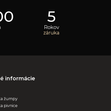
00
5
h
Rokov
záruka
né informácie
ka žumpy
a pivnice