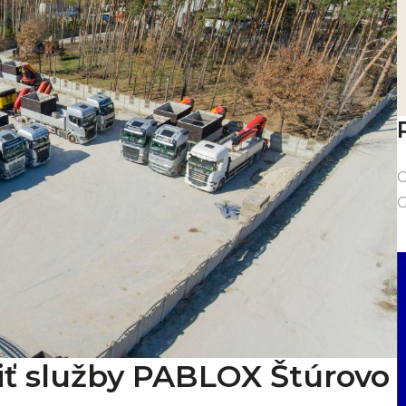
C
G
žiť služby PABLOX Štúrovo