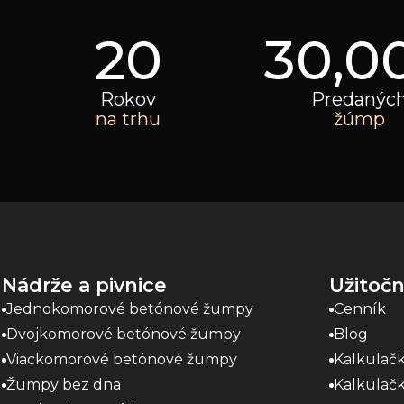
20
30,0
Rokov
Predanýc
na trhu
žúmp
Nádrže a pivnice
Užitoč
Jednokomorové betónové žumpy
Cenník
Dvojkomorové betónové žumpy
Blog
Viackomorové betónové žumpy
Kalkulač
Žumpy bez dna
Kalkulačk