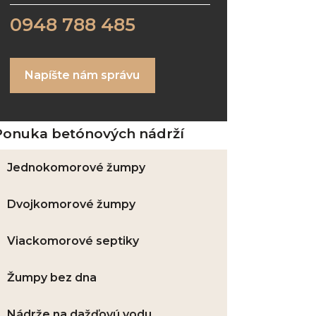
0948 788 485
Napíšte nám správu
Ponuka betónových nádrží
Jednokomorové žumpy
Dvojkomorové žumpy
Viackomorové septiky
Žumpy bez dna
Nádrže na dažďovú vodu