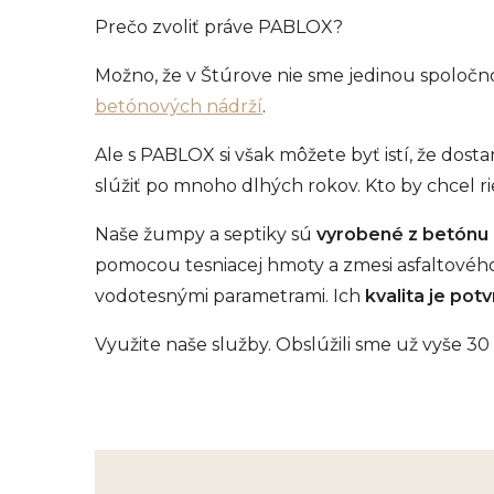
Prečo zvoliť práve PABLOX?
Možno, že v Štúrove nie sme jedinou spoločn
betónových nádrží
.
Ale s PABLOX si však môžete byť istí, že dos
slúžiť po mnoho dlhých rokov. Kto by chcel 
Naše žumpy a septiky sú
vyrobené z betónu 
pomocou tesniacej hmoty a zmesi asfaltovéh
vodotesnými parametrami. Ich
kvalita je po
Využite naše služby. Obslúžili sme už vyše 3