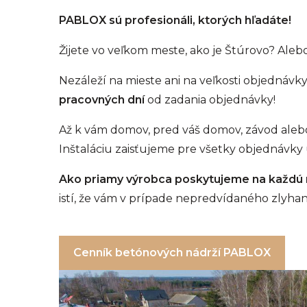
PABLOX sú profesionáli, ktorých hľadáte!
Žijete vo veľkom meste, ako je Štúrovo? Ale
Nezáleží na mieste ani na veľkosti objednáv
pracovných dní
od zadania objednávky!
Až k vám domov, pred váš domov, závod alebo 
Inštaláciu zaisťujeme pre všetky objednávky
Ako priamy výrobca poskytujeme na každú 
istí, že vám v prípade nepredvídaného zlyh
Cenník betónových nádrží PABLOX