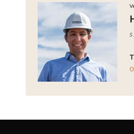
V
S
T
0