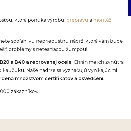
osťou, ktorá ponúka výrobu,
prepravu
a
montáž
tanete spoľahlivú nepriepustnú nádrž, ktorá vám bude
riešiť problémy s netesniacou žumpou!
B20 a B40 a rebrovanej ocele
. Chránime ich zvnútra
o kaučuku. Naše nádrže sa vyznačujú vynikajúcimi
tvrdená množstvom certifikátov a osvedčení
.
0 000 zákazníkov.