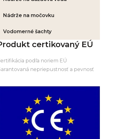
Nádrže na močovku
Vodomerné šachty
Produkt certikovaný EÚ
ertifikácia podľa noriem EÚ
arantovaná nepriepustnosť a pevnosť