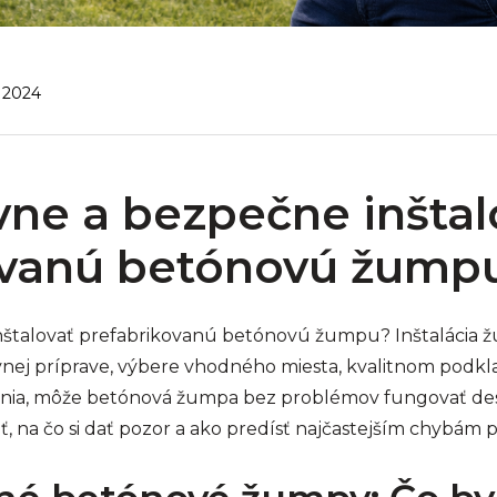
, 2024
vne a bezpečne inštal
ovanú betónovú žump
nštalovať prefabrikovanú betónovú žumpu? Inštalácia 
vnej príprave, výbere vhodného miesta, kvalitnom podkl
enia, môže betónová žumpa bez problémov fungovať des
, na čo si dať pozor a ako predísť najčastejším chybám pri