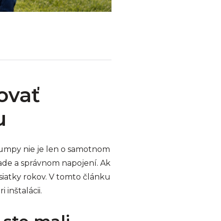
ovať
u
žumpy nie je len o samotnom
ade a správnom napojení. Ak
iatky rokov. V tomto článku
 inštalácii.