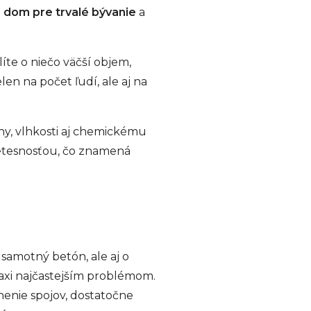
 dom pre trvalé bývanie
a
líte o niečo väčší objem,
en na počet ľudí, ale aj na
ny, vlhkosti aj chemickému
tesnosťou, čo znamená
samotný betón, ale aj o
raxi najčastejším problémom.
snenie spojov, dostatočne