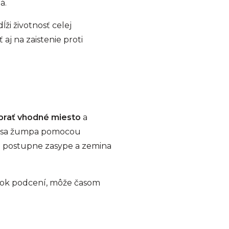
á.
ĺži životnosť celej
aj na zaistenie proti
ybrať vhodné miesto
a
rý sa žumpa pomocou
op postupne zasype a zemina
krok podcení, môže časom