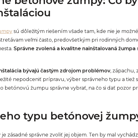
né betónové žumpy: Čo by 
nštaláciou
žumpy
sú dôležitým riešením všade tam, kde nie je možn
imi stretávam veľmi často, predovšetkým pri rodinných d
esta.
Správne zvolená a kvalitne nainštalovaná žumpa
 inštalácia bývajú častým zdrojom problémov
, zápachu,
ležité nepodceniť prípravu, výber správneho typu a tiež 
o betónovú žumpu správne vybrať, na čo si dať pozor pri 
neho typu betónovej žump
je zásadné správne zvoliť jej objem. Ten by mal vychádz