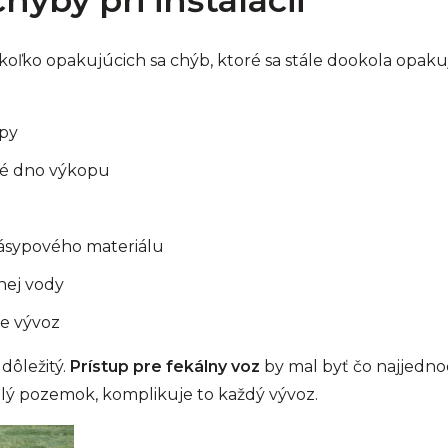
koľko opakujúcich sa chýb, ktoré sa stále dookola opak
py
é dno výkopu
ásypového materiálu
ej vody
re vývoz
dôležitý.
Prístup pre fekálny voz
by mal byť čo najjedno
elý pozemok, komplikuje to každý vývoz.