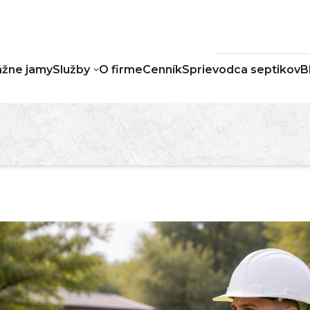
žne jamy
Služby
O firme
Cenník
Sprievodca septikov
B