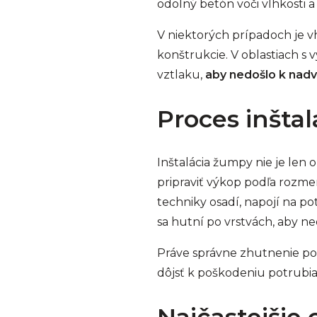
odolný betón voči vlhkosti 
V niektorých prípadoch je vho
konštrukcie. V oblastiach s 
vztlaku,
aby nedošlo k nadv
Proces inšta
Inštalácia žumpy nie je len 
pripraviť výkop podľa rozm
techniky osadí, napojí na p
sa hutní po vrstvách, aby 
Práve správne zhutnenie pod
dôjsť k poškodeniu potrubi
Najčastejšie c