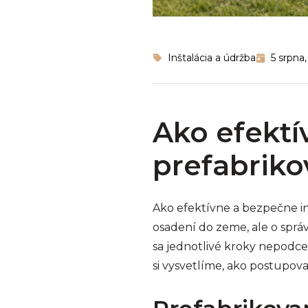
Inštalácia a údržba
5 srpna
Ako efektí
prefabrik
Ako efektívne a bezpečne i
osadení do zeme, ale o sprá
sa jednotlivé kroky nepodc
si vysvetlíme, ako postupovať