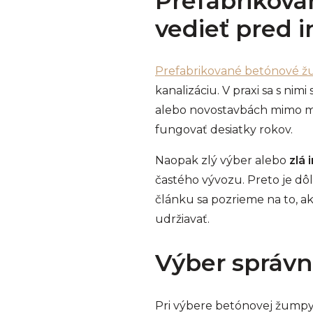
Prefabrikova
vedieť pred i
Prefabrikované betónové 
kanalizáciu. V praxi sa s n
alebo novostavbách mimo m
fungovať desiatky rokov.
Naopak zlý výber alebo
zlá
častého vývozu. Preto je dô
článku sa pozrieme na to, ak
udržiavať.
Výber správ
Pri výbere betónovej žumpy 