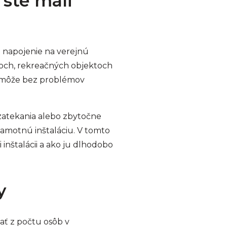
ste mali
é napojenie na verejnú
omoch, rekreačných objektoch
môže bez problémov
 zatekania alebo zbytočne
samotnú inštaláciu. V tomto
inštalácii a ako ju dlhodobo
y
ať z počtu osôb v