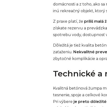
domácnosti a z toho, ako sa
inú rekreačný objekt, ktorý s
Z praxe platí, že
príliš malá
získate rezervu a prevádzka 
spotrebu vody, dostupnosť 
Dôležitá je tiež kvalita be
zaťaženiu.
Nekvalitné preve
zbytočné komplikácie a opra
Technické a 
Kvalitná betónová žumpa mus
tesnenie, spoje a celkové k
Pri výbere
je preto dôležité