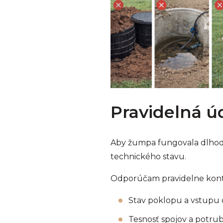
Pravidelná úd
Aby žumpa fungovala dlhod
technického stavu.
Odporúčam pravidelne kont
Stav poklopu a vstupu
Tesnosť spojov a potrub