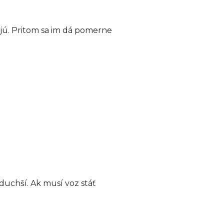
ujú. Pritom sa im dá pomerne
duchší. Ak musí voz stáť