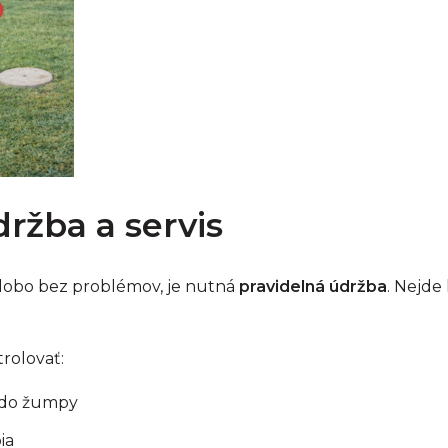
ržba a servis
obo bez problémov, je nutná
pravidelná údržba
. Nejde 
rolovať:
 do žumpy
ia