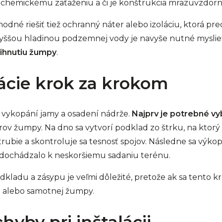
a chemickému zaťaženiu a či je konštrukcia mrazuvzdorn
dné riešiť tiež ochranný náter alebo izoláciu, ktorá pred
vyššou hladinou podzemnej vody je navyše nutné myslieť 
ihnutiu žumpy
.
lácie krok za krokom
o vykopání jamy a osadení nádrže.
Najprv je potrebné v
erov žumpy. Na dno sa vytvorí podklad zo štrku, na kto
otrubie a skontroluje sa tesnosť spojov. Následne sa výk
nedochádzalo k neskoršiemu sadaniu terénu.
kladu a zásypu je veľmi dôležité, pretože ak sa tento 
a alebo samotnej žumpy.
hyby pri inštalácii