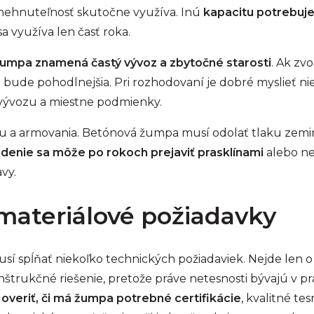
 nehnuteľnosť skutočne využíva. Inú
kapacitu potrebuje
a využíva len časť roka.
 žumpa znamená častý vývoz a zbytočné starosti
. Ak zvo
bude pohodlnejšia. Pri rozhodovaní je dobré myslieť niel
vývozu a miestne podmienky.
tónu a armovania. Betónová žumpa musí odolať tlaku zemi
denie sa môže po rokoch prejaviť prasklínami
alebo ne
vy.
materiálové požiadavky
í spĺňať niekoľko technických požiadaviek. Nejde len o 
onštrukčné riešenie, pretože práve netesnosti bývajú v p
 overiť, či má žumpa potrebné certifikácie
, kvalitné te